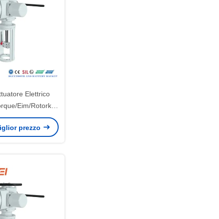
ttuatore Elettrico
orque/Eim/Rotork a
Capacità Produttiva
miglior prezzo
no per Serrature