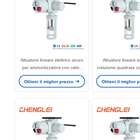
Attuatore lineare elettrico sicuro
Attuatore lineare el
per ammortizzatore con rating
rotazione quadrata 
IP65
e velocità regolab
Ottieni il miglior prezzo
Ottieni il miglior
automazione indu