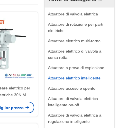
Attuatore di valvola elettrica
Attuatore di rotazione per parti
elettriche
Attuatore elettrico multi-torno
Attuatore elettrico di valvola a
corsa retta
Attuatore a prova di esplosione
Attuatore elettrico intelligente
eare elettrico per
Attuatore acceso e spento
lettriche 30N.M
Attuatore di valvola elettrica
dbus con capacità
intelligente on-off
miglior prezzo
di 30000/anno per
Attuatore di valvola elettrica a
la a globo
regolazione intelligente