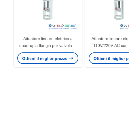
Attuatore lineare elettrico a
Attuatore lineare ele
quadrupla flangia per valvola di
110V/220V AC con 
porta del coltello con motore
aptico e bassa coppia
Ottieni il miglior prezzo
Ottieni il miglior
24VDC
a farfalla