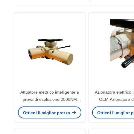
Attuatore elettrico intelligente a
Azionatore elettrico i
prova di esplosione 2500NM
OEM Azionatore di
Attuatore elettrico a più giri
elettrica multi-to
Ottieni il miglior prezzo
Ottieni il miglior