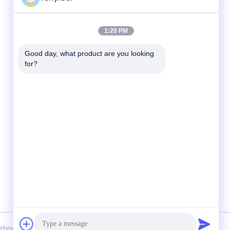
Contatto rapido
1:20 PM
tel
Good day, what product are you looking 
for?
86-519-8876-9153
E-mail
terry.gui@cz-chenglei.com
a
Indirizzo
Edificio A5, Parco industriale di attrezzature
intelligenti, città di Hengshanqiao, zona di
sviluppo economico, città di Changzhou, Cina
u Chenglei Valve Technology Co., Ltd. . Tutti i diritti riservati.