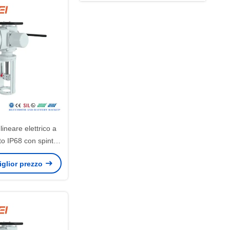
lineare elettrico a
o IP68 con spinta
di 10000N per
miglior prezzo
azioni HVAC