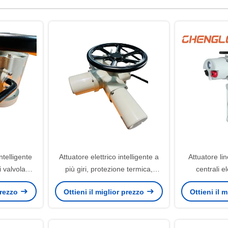
ntelligente
Attuatore elettrico intelligente a
Attuatore lin
 valvola
più giri, protezione termica,
centrali e
rno IP67
attuatore elettrico intelligente
Profibus/Mo
 prezzo
Ottieni il miglior prezzo
Ottieni il 
produttiva 
valvo