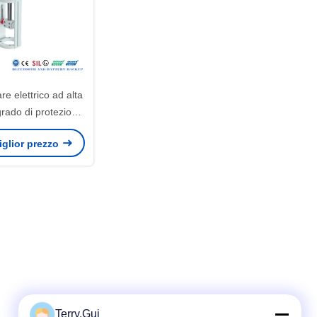
re elettrico ad alta
rado di protezione
ttore di fine corsa
miglior prezzo
er l'automazione
ustriale
Terry.Gui