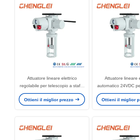
Attuatore lineare elettrico
Attuatore lineare e
regolabile per telescopio a staffa
automatico 24VDC per
e pinio per applicazioni pesanti
regolazione, 220V/
Ottieni il miglior prezzo
Ottieni il miglior
corsa 100