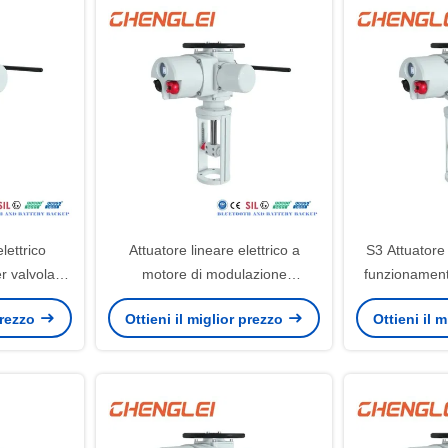
lettrico
Attuatore lineare elettrico a
S3 Attuatore 
 valvola di
motore di modulazione
funzionament
380V 50Hz,
intelligente 24VDC per
massima 
 prezzo
Ottieni il miglior prezzo
Ottieni il 
mm
applicazioni HVAC
applic