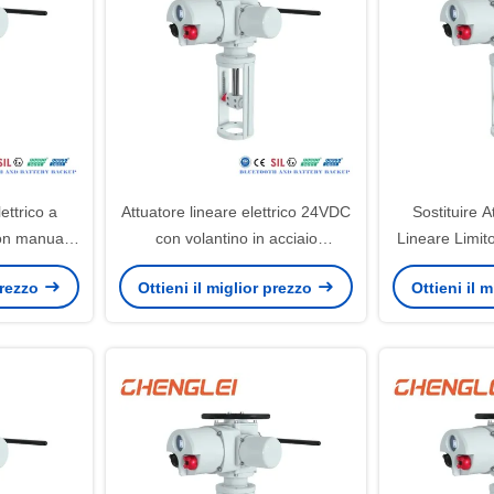
ettrico a
Attuatore lineare elettrico 24VDC
Sostituire A
con manuale
con volantino in acciaio
Lineare Limit
ile per
inossidabile e custodia NEMA
90 Gradi con 
 prezzo
Ottieni il miglior prezzo
Ottieni il 
striale
4/4X/7&9
di 30000/An