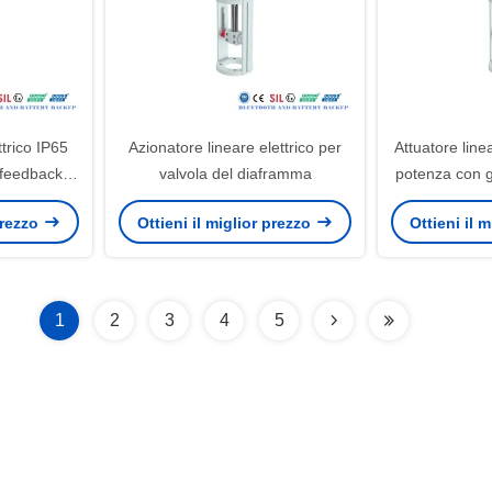
ttrico IP65
Azionatore lineare elettrico per
Attuatore linea
feedback
valvola del diaframma
potenza con g
 per valvola
IP65 e interru
 prezzo
Ottieni il miglior prezzo
Ottieni il 
integrato p
ind
1
2
3
4
5