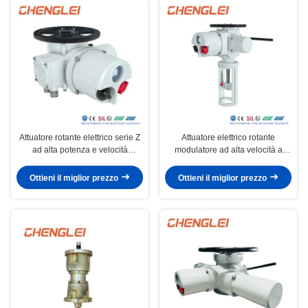
Attuatore rotante elettrico serie Z
Attuatore elettrico rotante
ad alta potenza e velocità
modulatore ad alta velocità a
regolabile per serranda valvola
bassa temperatura -60oC per il
HVAC
controllo delle valvole
Ottieni il miglior prezzo
Ottieni il miglior prezzo