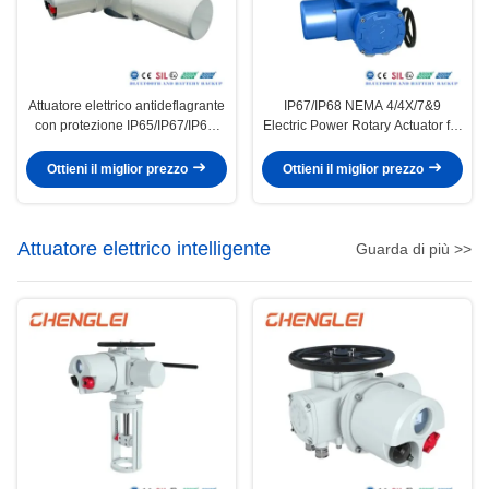
Attuatore elettrico antideflagrante
IP67/IP68 NEMA 4/4X/7&9
con protezione IP65/IP67/IP68,
Electric Power Rotary Actuator for
custodia NEMA 4/4X/7&9 per
Valve Control
ambienti da -20~+60 ºC
Ottieni il miglior prezzo
Ottieni il miglior prezzo
Attuatore elettrico intelligente
Guarda di più >>