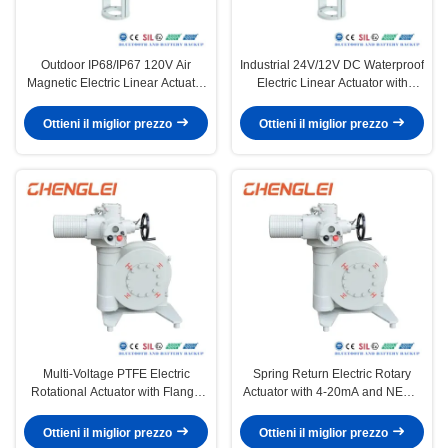
Outdoor IP68/IP67 120V Air
Industrial 24V/12V DC Waterproof
Magnetic Electric Linear Actuator
Electric Linear Actuator with
with High Thrust 10000N for
IP65/IP67/IP68 Protection and
Butterfly Valve
Max Thrust 10000N
Ottieni il miglior prezzo
Ottieni il miglior prezzo
Multi-Voltage PTFE Electric
Spring Return Electric Rotary
Rotational Actuator with Flange
Actuator with 4-20mA and NEMA
Connection for
4/4X/7&9 Explosion Proof
Valve/Damper/HVAC Applications
Actuator
Ottieni il miglior prezzo
Ottieni il miglior prezzo