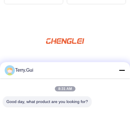
Social media
Terry.Gui
8:31 AM
Contatto rapido
tel
Good day, what product are you looking for?
86-519-8876-9153
E-mail