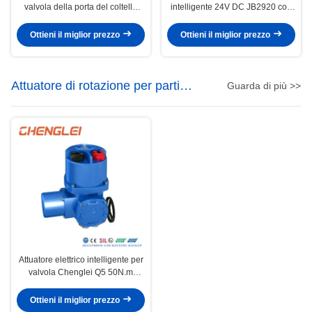
valvola della porta del coltello
intelligente 24V DC JB2920 con
con multiflanche quadri-torno e
flangia di spinta ISO5210 per il
funzionamento a temperatura
controllo di valvole ad alta coppia
Ottieni il miglior prezzo
Ottieni il miglior prezzo
ordinaria
Attuatore di rotazione per parti
Guarda di più >>
elettriche
Attuatore elettrico intelligente per
valvola Chenglei Q5 50N.m
24VDC 4~20 mA con rotazione
parziale e connessione flangiata
Ottieni il miglior prezzo