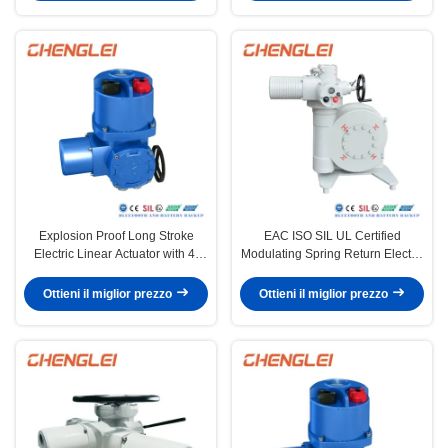
Explosion Proof Long Stroke
EAC ISO SIL UL Certified
Electric Linear Actuator with 4-
Modulating Spring Return Electric
20mA and NEMA 4/4X/7&9 for
Valve Actuator Explosion Proof
Valve Control
Actuator
Ottieni il miglior prezzo
Ottieni il miglior prezzo