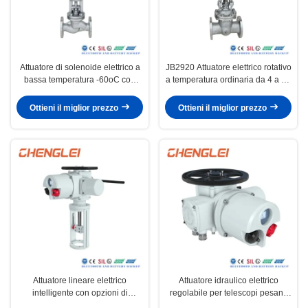
Attuatore di solenoide elettrico a
JB2920 Attuatore elettrico rotativo
bassa temperatura -60oC con
a temperatura ordinaria da 4 a 20
flange ISO5210 e tipo di coppia
mA per applicazioni di
JB2920 per il controllo delle
valvola/ammortizzatore/HVAC
Ottieni il miglior prezzo
Ottieni il miglior prezzo
valvole
Attuatore lineare elettrico
Attuatore idraulico elettrico
intelligente con opzioni di
regolabile per telescopi pesanti
alimentazione AC
per applicazioni a temperatura