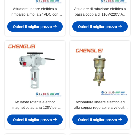
Attuatore lineare elettrico a
Attuatore di rotazione elettrico a
rimbalzo a molla 24VDC con
bassa coppia di 110V/220V AC
interruttore di limite integrato per
ad alta coppia di modulazione
valvola di apertura
per il controllo delle valvole
Ottieni il miglior prezzo
Ottieni il miglior prezzo
Attuatore rotante elettrico
Azionatore lineare elettrico ad
magnetico ad aria 120V per
alta coppia regolabile a velocità
valvola a farfalla con protezione
IP65/IP67/IP68 per automazione
esterna IP68/IP67
industriale
Ottieni il miglior prezzo
Ottieni il miglior prezzo