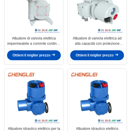
Attuatore di valvola elettrica
Attuatore di valvola elettrica ad
impermeabile a corrente continua
alta capacità con protezione
24V/12V con capacità di
IP65/IP67/IP68 e contenitore
produzione annua di 30000 per
NEMA 4/4X/7&9
Ottieni il miglior prezzo
Ottieni il miglior prezzo
applicazioni di
valvole/ammortizzatori/HVAC
Attuatore idraulico elettrico per la
Attuatore idraulico elettrico