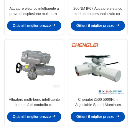
Attuatore elettrico intelligente a
200NM IP67 Attuatore elettrico
prova di esplosione multi-torno
multi-torno personalizzato con
200NM IP67
protezione termica
Ottieni il miglior prezzo
Ottieni il miglior prezzo
Attuatore multi-torno intelligente
Chenglei Z500 5000N.m
con unità di controllo cla
Adjustable Speed Aluminum
Alloy Electric Multi Turn Actuator
for Valve Control
Ottieni il miglior prezzo
Ottieni il miglior prezzo