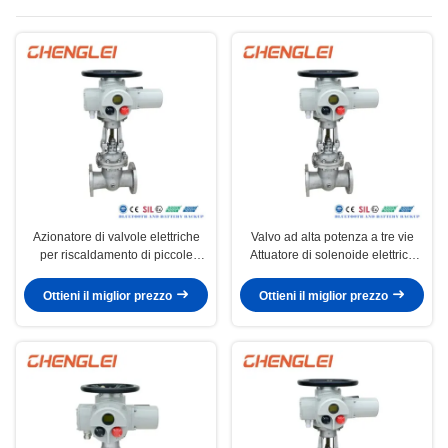
intelligente on-off
Azionatore di valvole elettriche
Valvo ad alta potenza a tre vie
per riscaldamento di piccole
Attuatore di solenoide elettrico
dimensioni NEMA 4/4X/7&9 con
per valvola sferica con
capacità di produzione di
connessione a flangia
Ottieni il miglior prezzo
Ottieni il miglior prezzo
30000/anno