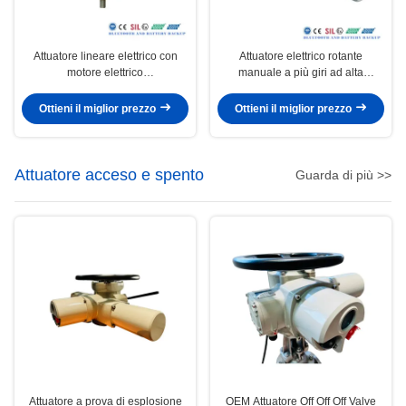
Attuatore lineare elettrico con
Attuatore elettrico rotante
motore elettrico
manuale a più giri ad alta
380V/110V/220V/440V/660V e
temperatura +60°C con flangia
protezione termica della valvola
ISO5210 per il controllo delle
Ottieni il miglior prezzo
Ottieni il miglior prezzo
di scarico
valvole
Attuatore acceso e spento
Guarda di più >>
Attuatore a prova di esplosione
OEM Attuatore Off Off Off Valve