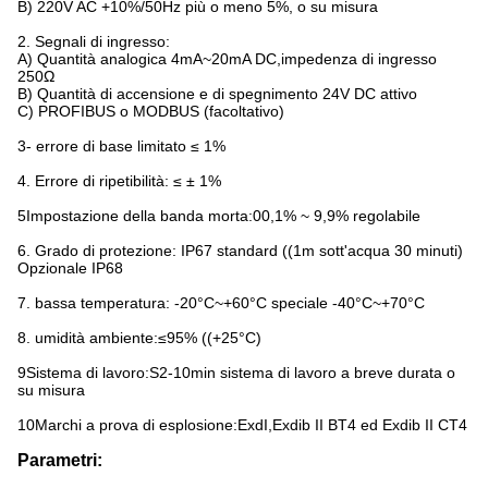
B) 220V AC +10%/50Hz più o meno 5%, o su misura
2. Segnali di ingresso:
A) Quantità analogica 4mA~20mA DC,impedenza di ingresso
250Ω
B) Quantità di accensione e di spegnimento 24V DC attivo
C) PROFIBUS o MODBUS (facoltativo)
3- errore di base limitato ≤ 1%
4. Errore di ripetibilità: ≤ ± 1%
5Impostazione della banda morta:00,1% ~ 9,9% regolabile
6. Grado di protezione: IP67 standard ((1m sott'acqua 30 minuti)
Opzionale IP68
7. bassa temperatura: -20°C~+60°C speciale -40°C~+70°C
8. umidità ambiente:≤95% ((+25°C)
9Sistema di lavoro:S2-10min sistema di lavoro a breve durata o
su misura
10Marchi a prova di esplosione:ExdI,Exdib II BT4 ed Exdib II CT4
Parametri: