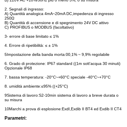
B) 220V AC +10%/50Hz più o meno 5%, o su misura
2. Segnali di ingresso:
A) Quantità analogica 4mA~20mA DC,impedenza di ingresso
250Ω
B) Quantità di accensione e di spegnimento 24V DC attivo
C) PROFIBUS o MODBUS (facoltativo)
3- errore di base limitato ≤ 1%
4. Errore di ripetibilità: ≤ ± 1%
5Impostazione della banda morta:00,1% ~ 9,9% regolabile
6. Grado di protezione: IP67 standard ((1m sott'acqua 30 minuti)
Opzionale IP68
7. bassa temperatura: -20°C~+60°C speciale -40°C~+70°C
8. umidità ambiente:≤95% ((+25°C)
9Sistema di lavoro:S2-10min sistema di lavoro a breve durata o
su misura
10Marchi a prova di esplosione:ExdI,Exdib II BT4 ed Exdib II CT4
Parametri: