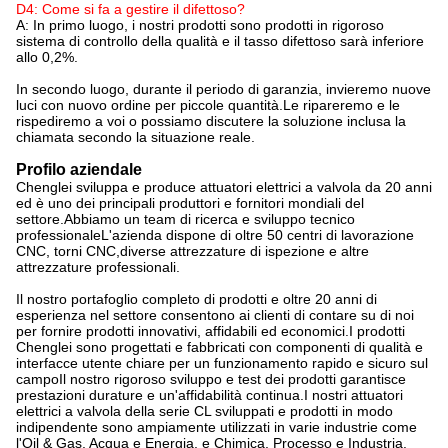
D4: Come si fa a gestire il difettoso?
A: In primo luogo, i nostri prodotti sono prodotti in rigoroso
sistema di controllo della qualità e il tasso difettoso sarà inferiore
allo 0,2%.
In secondo luogo, durante il periodo di garanzia, invieremo nuove
luci con nuovo ordine per piccole quantità.Le ripareremo e le
rispediremo a voi o possiamo discutere la soluzione inclusa la
chiamata secondo la situazione reale.
Profilo aziendale
Chenglei sviluppa e produce attuatori elettrici a valvola da 20 anni
ed è uno dei principali produttori e fornitori mondiali del
settore.Abbiamo un team di ricerca e sviluppo tecnico
professionaleL'azienda dispone di oltre 50 centri di lavorazione
CNC, torni CNC,diverse attrezzature di ispezione e altre
attrezzature professionali.
Il nostro portafoglio completo di prodotti e oltre 20 anni di
esperienza nel settore consentono ai clienti di contare su di noi
per fornire prodotti innovativi, affidabili ed economici.I prodotti
Chenglei sono progettati e fabbricati con componenti di qualità e
interfacce utente chiare per un funzionamento rapido e sicuro sul
campoIl nostro rigoroso sviluppo e test dei prodotti garantisce
prestazioni durature e un'affidabilità continua.I nostri attuatori
elettrici a valvola della serie CL sviluppati e prodotti in modo
indipendente sono ampiamente utilizzati in varie industrie come
l'Oil & Gas, Acqua e Energia, e Chimica, Processo e Industria.